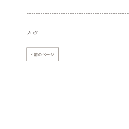
---------------------------------------------------------
ブログ
< 前のページ