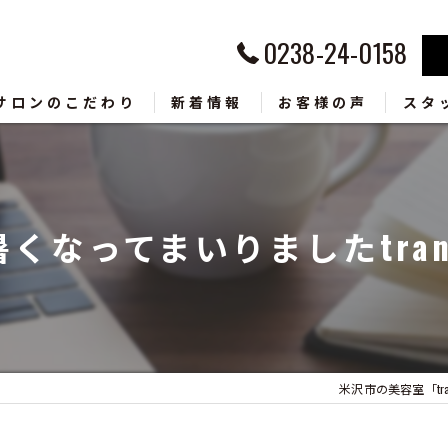
0238-24-0158
サロンのこだわり
新着情報
お客様の声
スタ
ラー
ッドスパ
暑くなってまいりましたtran
ンズ
毛矯正
ャンプー
米沢市の美容室「trans f