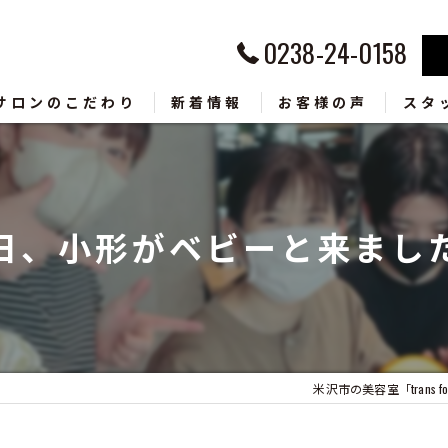
0238-24-0158
サロンのこだわり
新着情報
お客様の声
スタ
ラー
ッドスパ
日、小形がベビーと来まし
ンズ
毛矯正
ャンプー
米沢市の美容室「trans for h